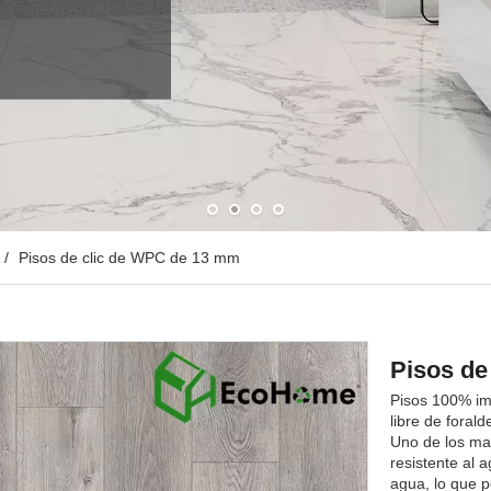
/
Pisos de clic de WPC de 13 mm
Pisos de
Pisos 100% imp
libre de forald
Uno de los ma
resistente al 
agua, lo que 