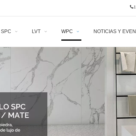

1
SPC
LVT
WPC
NOTICIAS Y EVE