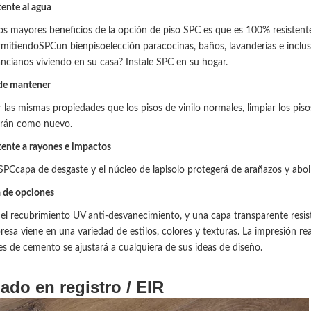
tente al agua
os mayores beneficios de la opción de piso SPC es que es 100% resistente 
rmitiendo
SPC
un bien
piso
elección para
cocinas, baños, lavanderías e inclu
ancianos viviendo en su casa? Instale SPC en su hogar.
 de mantener
 las mismas propiedades que los pisos de vinilo normales, limpiar los pisos
rán como nuevo.
tente a rayones e impactos
SPC
capa de desgaste y el núcleo de la
piso
lo protegerá de arañazos y abol
 de opciones
el recubrimiento UV anti-desvanecimiento, y una capa transparente resis
esa viene en una variedad de estilos, colores y texturas. La impresión real
es de cemento se ajustará a cualquiera de sus ideas de diseño.
ado en registro / EIR