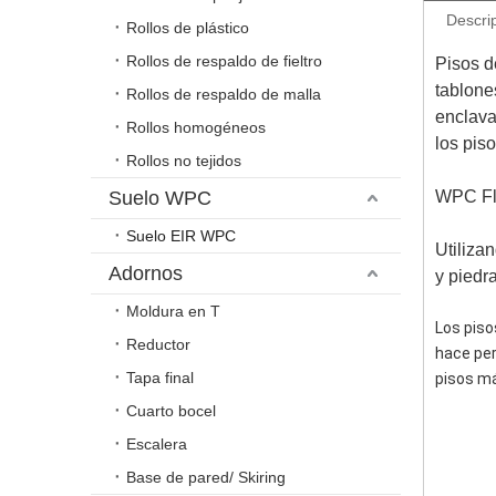
Descri
Rollos de plástico
Rollos de respaldo de fieltro
Pisos d
tablone
Rollos de respaldo de malla
enclava
Rollos homogéneos
los pis
Rollos no tejidos
Suelo WPC
WPC Flo
Suelo EIR WPC
Utiliza
Adornos
y piedr
Moldura en T
Los piso
Reductor
hace per
Tapa final
pisos má
Cuarto bocel
Escalera
Base de pared/ Skiring