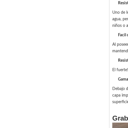
Resis
Uno de l
agua
, pe
niños o 
Facil
Al poseer
mantend
Resis
El fuerte
Gama
Debajo d
capa impr
superfici
Grab