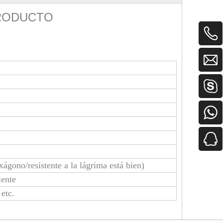
PRODUCTO
ágono/resistente a la lágrima está bien)
iente
 etc.