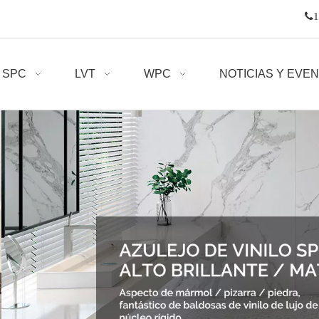

1
SPC
LVT
WPC
NOTICIAS Y EVE