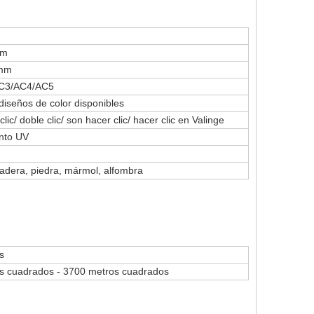
mm
 mm
C3/AC4/AC5
diseños de color disponibles
lic/ doble clic/ son hacer clic/ hacer clic en Valinge
nto UV
adera, piedra, mármol, alfombra
s
s cuadrados - 3700 metros cuadrados