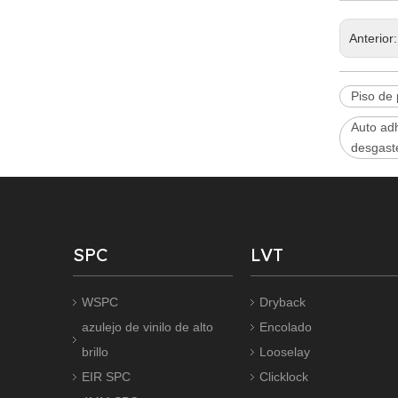
Anterior
Piso de 
Auto adh
desgast
SPC
LVT
WSPC
Dryback
azulejo de vinilo de alto
Encolado
brillo
Looselay
EIR SPC
Clicklock