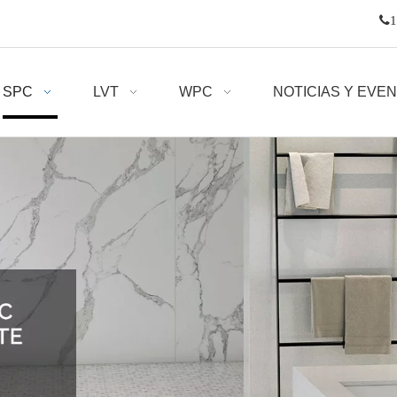

1
SPC
LVT
WPC
NOTICIAS Y EVE