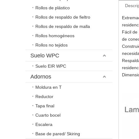
Descri
Rollos de plástico
Rollos de respaldo de fieltro
Extremad
residenc
Rollos de respaldo de malla
Fácil de
Rollos homogéneos
de conec
Rollos no tejidos
Construi
necesida
Suelo WPC
Respalda
Suelo EIR WPC
residenc
Dimensio
Adornos
Moldura en T
Reductor
Tapa final
Cuarto bocel
Escalera
Base de pared/ Skiring