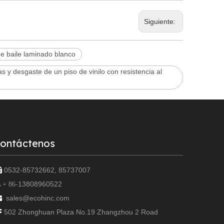
Siguiente:
de baile laminado blanco
y desgaste de un piso de vinilo con resistencia al
ontáctenos
0532-85732662, 85737007

13808960522

+ 86-
sales@ecohinc.com

502 Zhonghuan Plaza No.19 Zhangzhou 2 Road
