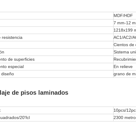
MDF/HDF
7 mm-12 
1218x199
 resistencia
AC1/AC2/A
Cientos de 
ción
Sistema unic
nto de superficies
Recubrimie
nto especial
En relieve
e diseño
grano de m
aje de pisos laminados
x
10pcs/12pc
uadrados/20'fcl
2300 metro