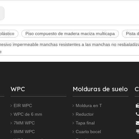
:
plástico
Piso compuesto de madera maciza multicapa
Pista 
esivo impermeable manchas resistentes a las manchas no resbaladizas 
e
WPC
Molduras de suelo
C
EIR WPC
Moldura en T
WPC de 6 mm
Reductor
7MM WPC
Tapa final
8MM WPC
Cuarto bocel