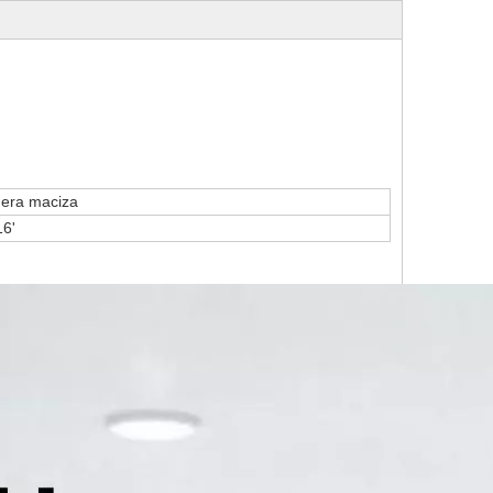
era maciza
16'