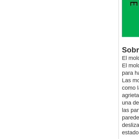
Sobr
El mol
El mol
para h
Las mo
como l
agriet
una de
las pa
parede
desliz
estado