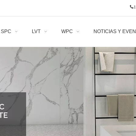

1
SPC
LVT
WPC
NOTICIAS Y EVE