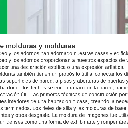
e molduras y molduras
deo y los adornos han adornado nuestras casas y edifici
deo y los adornos proporcionan a nuestros espacios de 
acer una declaración estética o una expresión artística.
lduras también tienen un propósito útil al conectar los d
as superficies de pared, a pisos y aberturas de puerta
aba donde los techos se encontraban con la pared, haci
coración útil. Las primeras técnicas de construcción p
rtes inferiores de una habitación o casa, creando la nece
s terminados. Los rieles de silla y las molduras de bas
antes y otros desgaste. La moldura de imágenes fue utili
unidenses como una forma de exhibir arte y romper áre