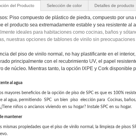
pción del Producto
Selección de color
Detalles de producto
os: Piso compuesto de plástico de piedra, compuesto por una m
e el producto sea extremadamente estable y sea resistente al 
lmente ideales para habitaciones como cocinas, baños y sótan
s, nuestras opciones de tablones de vinilo sin preocupaciones
ncia del piso de vinilo normal, no hay plastificante en el interio
urado principalmente con el recubrimiento UV, el papel resistente
ero de núcleo. Mientras tanto, la opción IXPE y Cork disponible 
tente al agua
os mayores beneficios de la opción de piso de SPC es que es 100% resiste
te al agua
, permitiendo
SPC
un bien
piso
elección para
Cocinas, baños, 
. ¿Tiene niños o ancianos viviendo en su hogar? Instale SPC en su hogar.
 de mantener
s mismas propiedades que el piso de vinilo normal, la limpieza de pisos SP
evo.