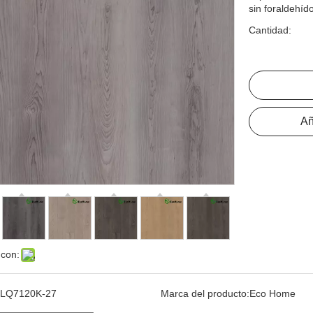
sin foraldehído
Cantidad:
Añ
 con:
LQ7120K-27
Marca del producto:
Eco Home