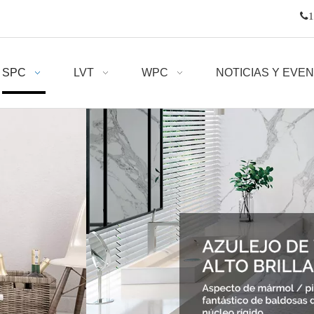

1
SPC
LVT
WPC
NOTICIAS Y EVE