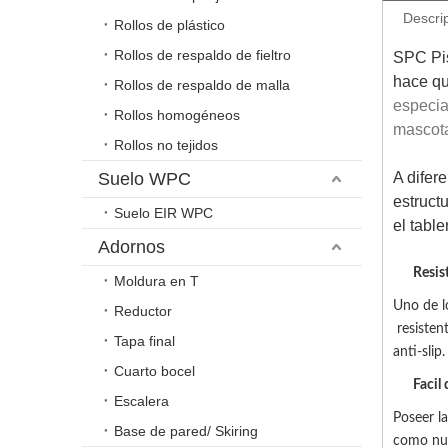
Descri
Rollos de plástico
Rollos de respaldo de fieltro
SPC Pis
hace qu
Rollos de respaldo de malla
especia
Rollos homogéneos
mascota
Rollos no tejidos
Suelo WPC
A difere
estruct
Suelo EIR WPC
el tabl
Adornos
Resis
Moldura en T
Uno de l
Reductor
resisten
Tapa final
anti-slip
Cuarto bocel
Facil
Escalera
Poseer la
Base de pared/ Skiring
como nu